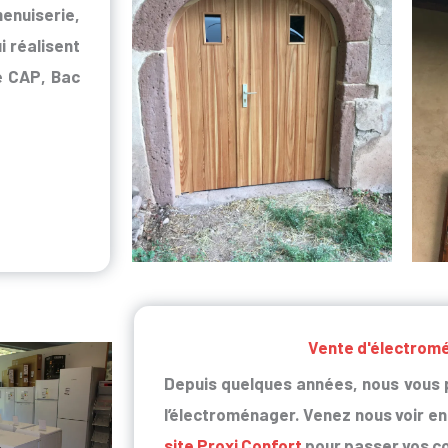
enuiserie,
 réalisent
e CAP, Bac
Vente d'électrom
Depuis quelques années, nous vous
l’électroménager. Venez nous voir en
site Proxi Confort
pour passer vos c