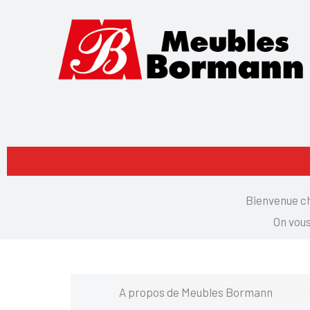
Aller
au
contenu
Bienvenue ch
On vous
A propos de Meubles Bormann